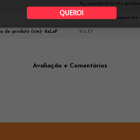
Aço inoxidável de alta qualida
QUERO!
20 oz – 600 ml - Prepara até 
s do produto (cm)- AxLxP
11 x 7,7
Avaliação e Comentários