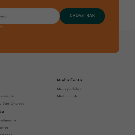
CADASTRAR
so.
Minha Conta
Meus pedidos
ivacidade
Minha conta
a Sua Empresa
da
endimento
entes