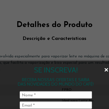
Detalhes do Produto
Descrição e Características
volvida especialmente para vaporizar leite na máquina de ca
que facilita a vaporização e bico especial para um resultad
SE INSCREVA!
.
RECEBA NOSSAS OFERTAS E SAIBA
DAS NOVIDADES DO MUNDO DO CAFÉ!
FPRO
Ideal para Latte Art.