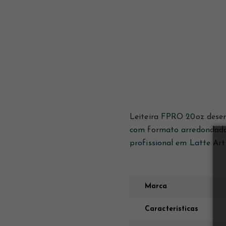
Leiteira FPRO 20oz desen
com formato arredondado, 
profissional em Latte Art
Marca
Características