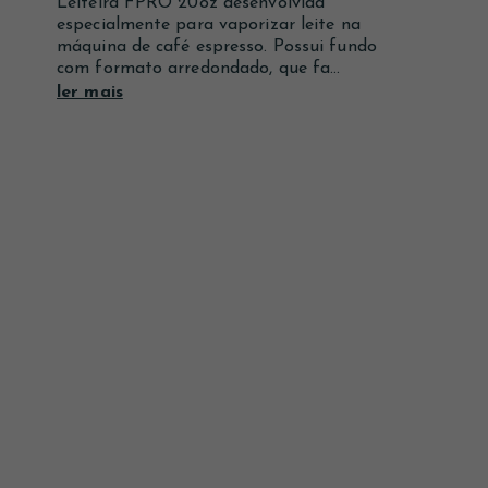
Leiteira FPRO 20oz desenvolvida
Ver mais
Ver mais
Ver mais
especialmente para vaporizar leite na
máquina de café espresso. Possui fundo
com formato arredondado, que fa...
ler mais