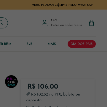
MEUS PEDIDOS
COMPRE PELO WHATSAPP
Olá
!
Entre ou cadastre-se
ER BEM
B2B
MAIS
DIA DOS PAIS
R$ 106,00
R$ 102,82 no PIX, boleto ou
depósito.