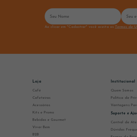
Ao clicar em "Cadastrar" você aceita os
Termos de U
Loja
Institucional
Café
Quem Somos
Cafeteiras
Política de Pr
Acessórios
Vantagens Par
Kits e Promo
Suporte e Aju
Bebidas e Gourmet
Central de At
Viver Bem
Dúvidas Frequ
B2B