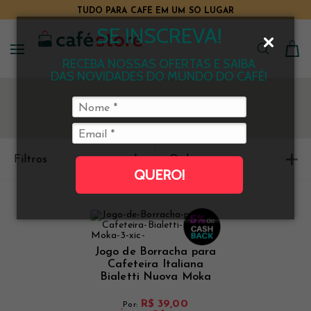
TUDO PARA CAFÉ EM UM SÓ LUGAR
SE INSCREVA!
RECEBA NOSSAS OFERTAS E SAIBA
DAS NOVIDADES DO MUNDO DO CAFÉ!
Filtros
Ordenar
QUERO!
Jogo de Borracha para
Cafeteira Italiana
Bialetti Nuova Moka
3/4 xíc.
R$ 39,00
Por: