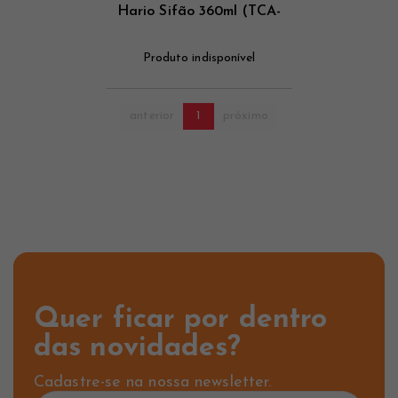
Hario Sifão 360ml (TCA-
3)
Produto indisponível
anterior
1
próximo
Quer ficar por dentro
das novidades?
Cadastre-se na nossa newsletter.