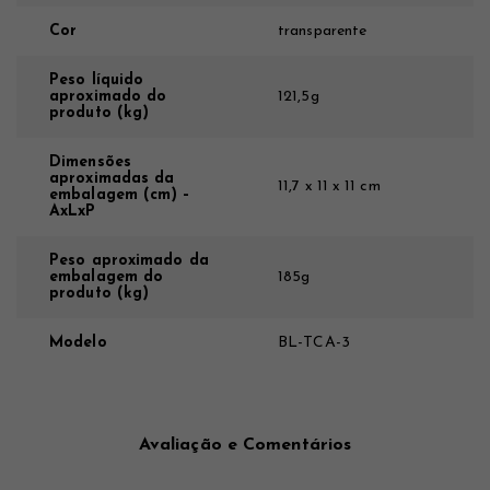
Cor
transparente
Peso líquido
aproximado do
121,5g
produto (kg)
Dimensões
aproximadas da
11,7 x 11 x 11 cm
embalagem (cm) –
AxLxP
Peso aproximado da
embalagem do
185g
produto (kg)
Modelo
BL-TCA-3
Avaliação e Comentários