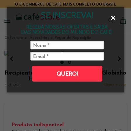
O E-COMMERCE DE CAFÉ MAIS COMPLETO DO BRASIL
TUDO PARA CAFÉ EM UM SÓ LUGAR
SE INSCREVA!
RECEBA NOSSAS OFERTAS E SAIBA
DAS NOVIDADES DO MUNDO DO CAFÉ!
Cafestore
Acessórios
Peças de Reposição
Recipiente Inferior para Cafeteira Globinho
QUERO!
Hario Sifão 360ml (TCA-3)
Clique e veja!
1716
Produto indisponível