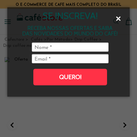
O E-COMMERCE DE CAFÉ MAIS COMPLETO DO BRASIL
TUDO PARA CAFÉ EM UM SÓ LUGAR
SE INSCREVA!
RECEBA NOSSAS OFERTAS E SAIBA
DAS NOVIDADES DO MUNDO DO CAFÉ!
Cafestore
Cafés
Por Método
Drip Coffee
Drip coffee médio
QUERO!