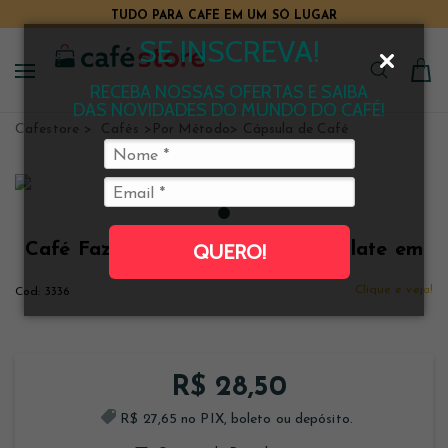
TUDO PARA CAFÉ EM UM SÓ LUGAR
SE INSCREVA!
RECEBA NOSSAS OFERTAS E SAIBA
DAS NOVIDADES DO MUNDO DO CAFÉ!
Cafestore
Cafés
Por Método
Cápsula de Café
Café Fazenda Santa Alcina Chocolate em
QUERO!
cápsulas 10 unidades
Clique e veja!
3336
R$ 28,50
R$ 27,65 no PIX, boleto ou depósito.