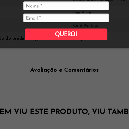
Boa Vista
Café Por Elas
QUERO!
do do produto (kg)
250g
Avaliação e Comentários
EM VIU ESTE PRODUTO, VIU TAMB