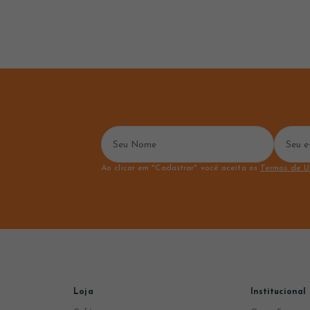
Ao clicar em "Cadastrar" você aceita os
Termos de U
Loja
Institucional