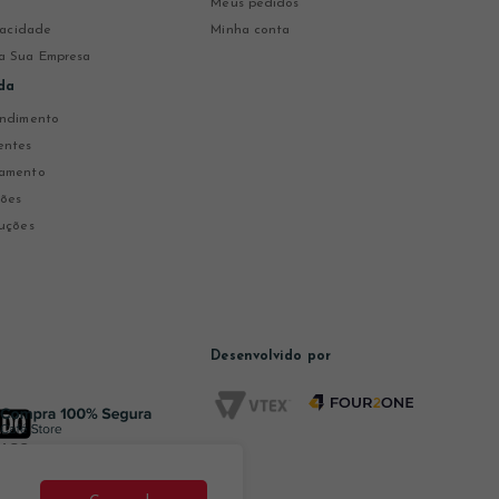
Meus pedidos
ivacidade
Minha conta
a Sua Empresa
da
endimento
entes
gamento
ções
uções
Desenvolvido por