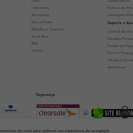
Café
Quem Somos
Cafeteiras
Política de Pr
Acessórios
Vantagens Par
Kits e Promo
Suporte e Aju
Bebidas e Gourmet
Central de At
Viver Bem
Dúvidas Frequ
B2B
Formas de Pa
Outlet
Frete e Promo
Trocas e Devol
Assinatura
Segurança
statísticas de visita para melhorar sua experiência de navegação.