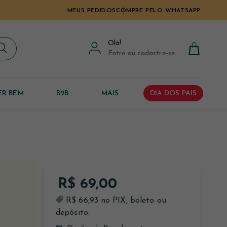
MEUS PEDIDOS
COMPRE PELO WHATSAPP
Olá
!
Entre ou cadastre-se
ER BEM
B2B
MAIS
DIA DOS PAIS
R$ 69,00
R$ 66,93 no PIX, boleto ou
depósito.