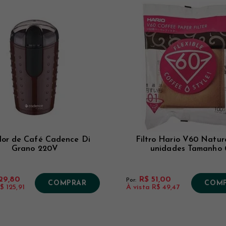
or de Café Cadence Di
Filtro Hario V60 Natur
Grano 220V
unidades Tamanho 
29,80
R$ 51,00
Por:
COMPRAR
COM
$ 125,91
À vista
R$ 49,47