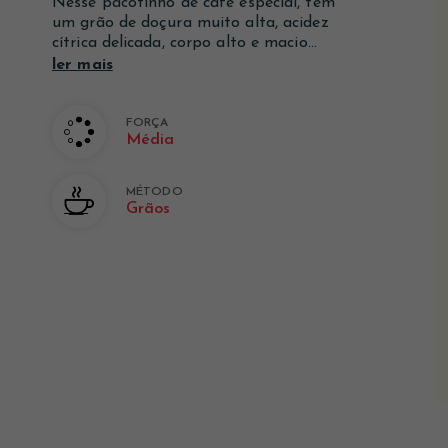
Nesse pacotinho de café especial, tem
Ver mais
Ver mais
Ver mais
um grão de doçura muito alta, acidez
cítrica delicada, corpo alto e macio...
ler mais
FORÇA
Média
MÉTODO
Grãos