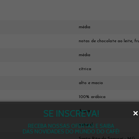
média
notas de chocolate ao leite, f
média
cítrica
alto e macio
100% arábica
SE INSCREVA!
Arara
RECEBA NOSSAS OFERTAS E SAIBA
natural
DAS NOVIDADES DO MUNDO DO CAFÉ!
Santa Rita do Sapucaí - MG