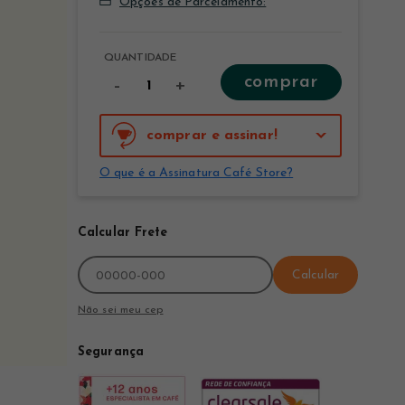
Opções de Parcelamento:
QUANTIDADE
comprar
-
+
comprar e assinar!
O que é a Assinatura Café Store?
Calcular Frete
Calcular
Não sei meu cep
Segurança