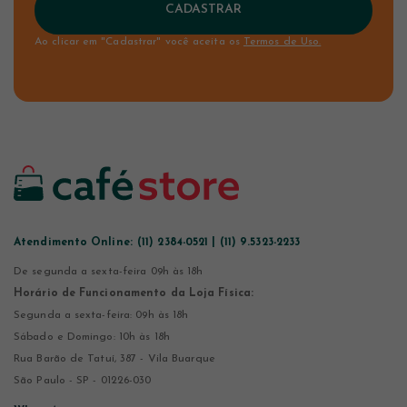
CADASTRAR
Ao clicar em "Cadastrar" você aceita os
Termos de Uso.
Atendimento Online:
(11) 2384-0521 | (11) 9.5323-2233
De segunda a sexta-feira 09h às 18h
Horário de Funcionamento da Loja Física:
Segunda a sexta-feira: 09h às 18h
Sábado e Domingo: 10h às 18h
Rua Barão de Tatuí, 387 - Vila Buarque
São Paulo - SP - 01226-030