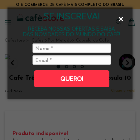
O E-COMMERCE DE CAFÉ MAIS COMPLETO DO BRASIL
SE INSCREVA!
RECEBA NOSSAS OFERTAS E SAIBA
DAS NOVIDADES DO MUNDO DO CAFÉ!
Cafestore
Cafés
Por Método
Cápsula de Café
Café Três Corações Forza em cápsula 10
QUERO!
unidades
Clique e veja!
2833
Produto indisponível