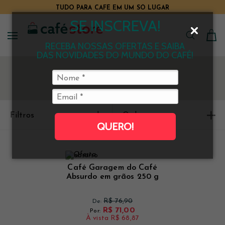
TUDO PARA CAFÉ EM UM SÓ LUGAR
SE INSCREVA!
RECEBA NOSSAS OFERTAS E SAIBA
DAS NOVIDADES DO MUNDO DO CAFÉ!
Filtros
Ordenar
QUERO!
Café Garagem do Café
Absurdo em grãos 250 g
R$ 76,90
De:
R$ 71,00
Por:
À vista
R$ 68,87