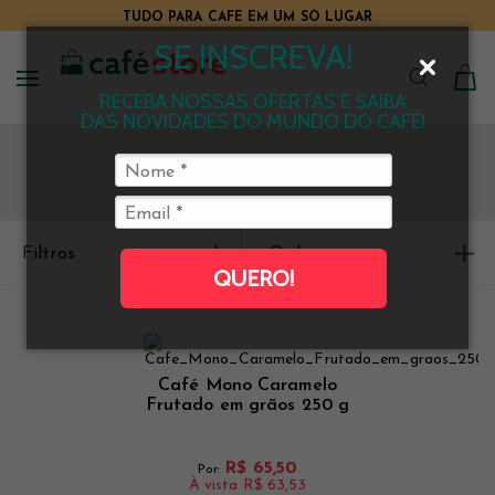
TUDO PARA CAFÉ EM UM SÓ LUGAR
SE INSCREVA!
RECEBA NOSSAS OFERTAS E SAIBA
DAS NOVIDADES DO MUNDO DO CAFÉ!
Filtros
Ordenar
QUERO!
Café Mono Caramelo
Frutado em grãos 250 g
R$ 65,50
Por:
À vista
R$ 63,53