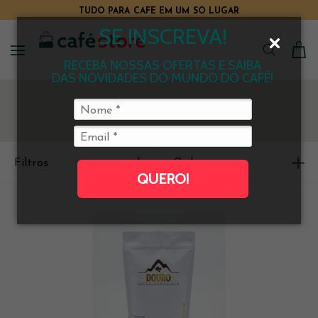
TUDO PARA CAFÉ EM UM SÓ LUGAR
SE INSCREVA!
RECEBA NOSSAS OFERTAS E SAIBA
DAS NOVIDADES DO MUNDO DO CAFÉ!
Filtros
Ordenar
QUERO!