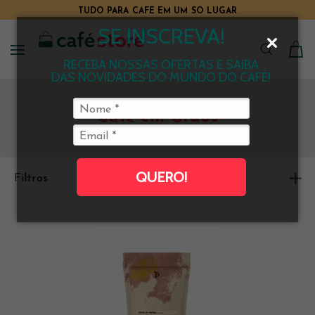
TUDO PARA CAFÉ EM UM SÓ LUGAR
SE INSCREVA!
RECEBA NOSSAS OFERTAS E SAIBA
DAS NOVIDADES DO MUNDO DO CAFÉ!
Café em Grãos
QUERO!
Filtros
Ordenar