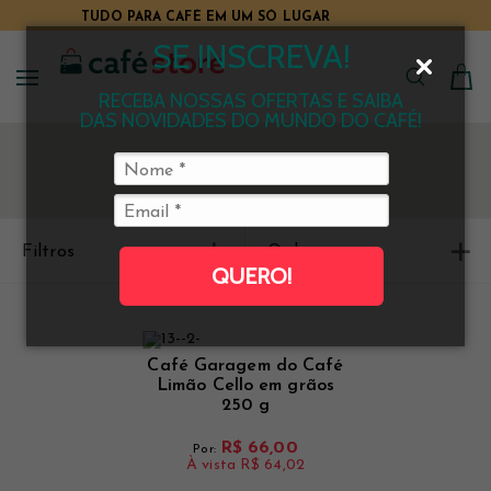
TUDO PARA CAFÉ EM UM SÓ LUGAR
O E-COMMERCE DE CAFÉ MAIS COMPLETO DO BRASIL
SE INSCREVA!
RECEBA NOSSAS OFERTAS E SAIBA
DAS NOVIDADES DO MUNDO DO CAFÉ!
Filtros
Ordenar
QUERO!
Café Garagem do Café
Limão Cello em grãos
250 g
R$ 66,00
Por:
À vista
R$ 64,02