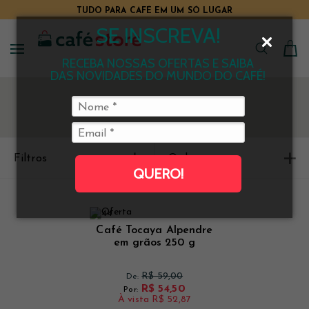
TUDO PARA CAFÉ EM UM SÓ LUGAR
SE INSCREVA!
RECEBA NOSSAS OFERTAS E SAIBA
DAS NOVIDADES DO MUNDO DO CAFÉ!
Filtros
Ordenar
QUERO!
Café Tocaya Alpendre
em grãos 250 g
R$ 59,00
De:
R$ 54,50
Por:
À vista
R$ 52,87