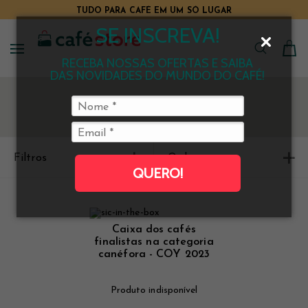
TUDO PARA CAFÉ EM UM SÓ LUGAR
SE INSCREVA!
RECEBA NOSSAS OFERTAS E SAIBA
DAS NOVIDADES DO MUNDO DO CAFÉ!
Filtros
Ordenar
QUERO!
Caixa dos cafés
finalistas na categoria
canéfora - COY 2023
Produto indisponível