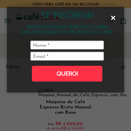
TUDO PARA CAFÉ EM UM SÓ LUGAR
SE INSCREVA!
RECEBA NOSSAS OFERTAS E SAIBA
DAS NOVIDADES DO MUNDO DO CAFÉ!
Filtros
Ordenar
QUERO!
Maquina de Café
Espresso Bruta Manual
com Base
R$ 4.500,00
Por:
À vista
R$ 4.365,00