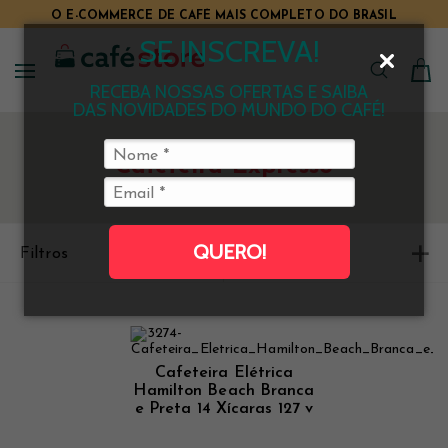
O E-COMMERCE DE CAFÉ MAIS COMPLETO DO BRASIL
SE INSCREVA!
RECEBA NOSSAS OFERTAS E SAIBA
DAS NOVIDADES DO MUNDO DO CAFÉ!
Cafeteira Expresso
QUERO!
Filtros
Ordenar
Cafeteira Elétrica
Hamilton Beach Branca
e Preta 14 Xícaras 127 v