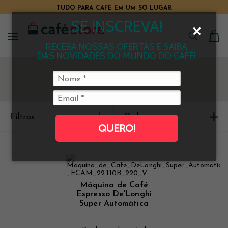
TUDO PARA CAFÉ EM UM SÓ LUGAR
SE INSCREVA!
RECEBA NOSSAS OFERTAS E SAIBA
DAS NOVIDADES DO MUNDO DO CAFÉ!
Filtros
Ordenar
QUERO!
Máquina de Café
Espresso De'Longhi
Super Automática
Magnifica S 127 V