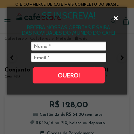
O E-COMMERCE DE CAFÉ MAIS COMPLETO DO BRASIL
SE INSCREVA!
RECEBA NOSSAS OFERTAS E SAIBA
DAS NOVIDADES DO MUNDO DO CAFÉ!
Cafestore
Cafeteiras
Método Filtrado
Conjunto Kit DaysBrasil Tamanho 01
QUERO!
Clique e veja!
4813
R$ 128,00
2
x
R$ 64,00
R$ 124,16 no PIX, boleto ou depósito.
Opções de Parcelamento: