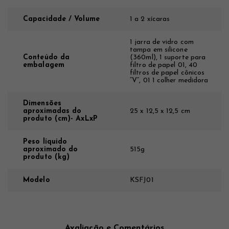
Capacidade / Volume
1 a 2 xícaras
1 jarra de vidro com
tampa em silicone
Conteúdo da
(360ml), 1 suporte para
embalagem
filtro de papel 01, 40
filtros de papel cônicos
“V”, 01 1 colher medidora
Dimensões
aproximadas do
25 x 12,5 x 12,5 cm
produto (cm)- AxLxP
Peso líquido
aproximado do
515g
produto (kg)
Modelo
KSFJ01
Avaliação e Comentários