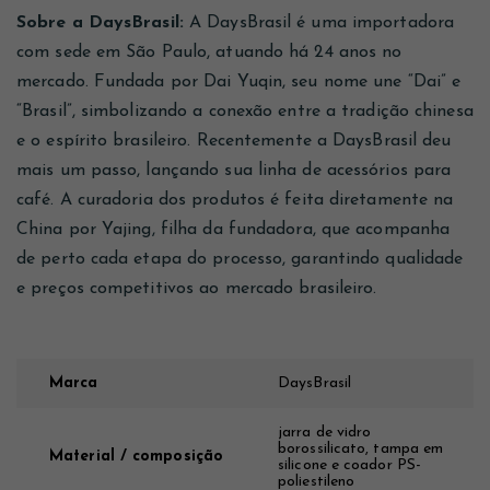
Sobre a DaysBrasil:
A DaysBrasil é uma importadora
com sede em São Paulo, atuando há 24 anos no
mercado. Fundada por Dai Yuqin, seu nome une “Dai” e
“Brasil”, simbolizando a conexão entre a tradição chinesa
e o espírito brasileiro. Recentemente a DaysBrasil deu
mais um passo, lançando sua linha de acessórios para
café. A curadoria dos produtos é feita diretamente na
China por Yajing, filha da fundadora, que acompanha
de perto cada etapa do processo, garantindo qualidade
e preços competitivos ao mercado brasileiro.
Marca
DaysBrasil
jarra de vidro
borossilicato, tampa em
Material / composição
silicone e coador PS-
poliestileno