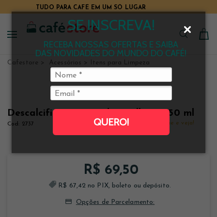
TUDO PARA CAFÉ EM UM SÓ LUGAR
O E-COMMERCE DE CAFÉ MAIS COMPLETO DO BRASIL
SE INSCREVA!
RECEBA NOSSAS OFERTAS E SAIBA
DAS NOVIDADES DO MUNDO DO CAFÉ!
Cafestore
Acessórios
Itens para Limpeza
Descalcificante Líquido Imelkron 250 ml
QUERO!
Clique e veja!
2737
R$ 69,50
R$ 67,42 no PIX, boleto ou depósito.
Opções de Parcelamento: