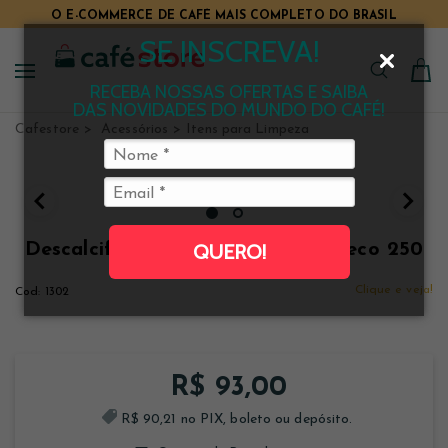
O E-COMMERCE DE CAFÉ MAIS COMPLETO DO BRASIL
SE INSCREVA!
RECEBA NOSSAS OFERTAS E SAIBA
DAS NOVIDADES DO MUNDO DO CAFÉ!
Cafestore
Acessórios
Itens para Limpeza
Descalcificante Líquido Philips Saeco 250
QUERO!
ml
Clique e veja!
1302
R$ 93,00
R$ 90,21 no PIX, boleto ou depósito.