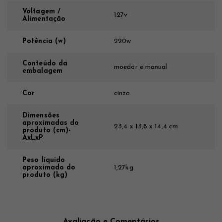
Voltagem /
127v
Alimentação
Potência (w)
220w
Conteúdo da
moedor e manual
embalagem
Cor
cinza
Dimensões
aproximadas do
23,4 x 13,8 x 14,4 cm
produto (cm)-
AxLxP
Peso líquido
aproximado do
1,27kg
produto (kg)
Avaliação e Comentários