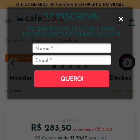
O E-COMMERCE DE CAFÉ MAIS COMPLETO DO BRASIL
SE INSCREVA!
RECEBA NOSSAS OFERTAS E SAIBA
DAS NOVIDADES DO MUNDO DO CAFÉ!
Cafestore
Acessórios
Moedores
Moedor de Café Ajustável Black+Decker
QUERO!
127 v
Clique e veja!
2955
R$ 315,00
R$ 283,50
economize R$ 31,50
4
x
R$ 70,87