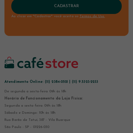
CADASTRAR
Ao clicar em "Cadastrar" você aceita os
Termos de Uso.
Atendimento Online:
(11) 2384-0521 | (11) 9.5323-2233
De segunda a sexta-feira 09h às 18h
Horário de Funcionamento da Loja Física:
Segunda a sexta-feira: 09h às 18h
Sábado e Domingo: 10h às 18h
Rua Barão de Tatuí, 387 - Vila Buarque
São Paulo - SP - 01226-030