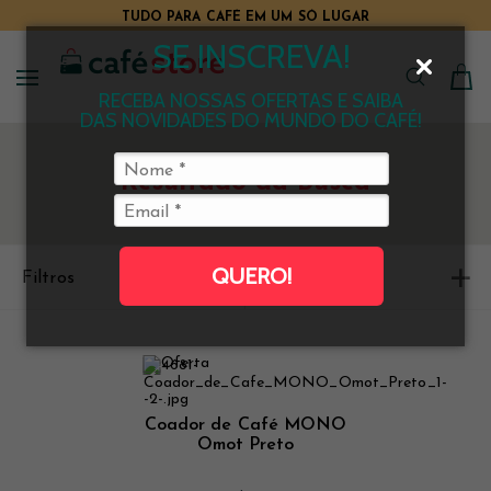
TUDO PARA CAFÉ EM UM SÓ LUGAR
SE INSCREVA!
RECEBA NOSSAS OFERTAS E SAIBA
DAS NOVIDADES DO MUNDO DO CAFÉ!
Resultado da Busca
QUERO!
Filtros
Ordenar
Coador de Café MONO
Omot Preto