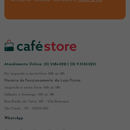
Ao clicar em "Cadastrar" você aceita os
Termos de Uso.
Atendimento Online:
(11) 2384-0521 | (11) 9.5323-2233
De segunda a sexta-feira 09h às 18h
Horário de Funcionamento da Loja Física:
Segunda a sexta-feira: 09h às 18h
Sábado e Domingo: 10h às 18h
Rua Barão de Tatuí, 387 - Vila Buarque
São Paulo - SP - 01226-030
WhatsApp