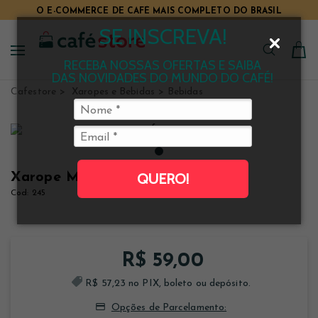
O E-COMMERCE DE CAFÉ MAIS COMPLETO DO BRASIL
SE INSCREVA!
RECEBA NOSSAS OFERTAS E SAIBA
DAS NOVIDADES DO MUNDO DO CAFÉ!
Cafestore
Xaropes e Bebidas
Bebidas
Xarope Monin Grenadine 700 ml
QUERO!
Clique e veja!
245
R$ 59,00
R$ 57,23 no PIX, boleto ou depósito.
Opções de Parcelamento: