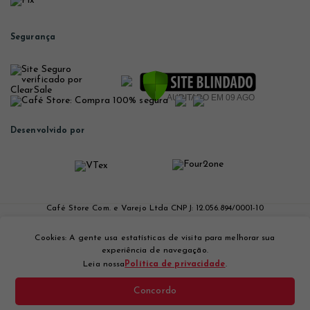
Segurança
Desenvolvido por
Café Store Com. e Varejo Ltda CNPJ: 12.056.894/0001-10
Café Store
1.
Você pode escolher vários tipos dos seus cafés preferidos em um
Cookies: A gente usa estatísticas de visita para melhorar sua
mesmo pedido;
experiência de navegação.
2.
Você tem a comodidade de receber em casa na frequência que
Leia nossa
Política de privacidade
.
desejar;
3.
Pause ou cancele a sua assinatura a qualquer momento no próprio
painel de acesso;
Concordo
4.
Sem taxa de adesão ou de cancelamento.