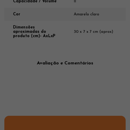
Capacidade / Volume
1l
Cor
Amarelo claro
Dimensões
aproximadas do
30 x 7 x 7 cm (aprox)
produto (cm)- AxLxP
Avaliação e Comentários