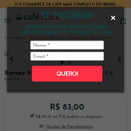
O E-COMMERCE DE CAFÉ MAIS COMPLETO DO BRASIL
SE INSCREVA!
RECEBA NOSSAS OFERTAS E SAIBA
DAS NOVIDADES DO MUNDO DO CAFÉ!
Cafestore
Xaropes e Bebidas
Xaropes
1883 Routin
Xarope Routin 1883 Limão Siciliano 1 L
QUERO!
Clique e veja!
1139
R$ 83,00
R$ 80,51 no PIX, boleto ou depósito.
Opções de Parcelamento: