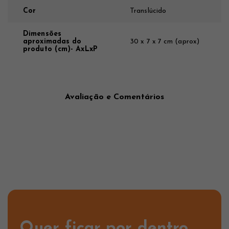
Cor
Translúcido
Dimensões
aproximadas do
30 x 7 x 7 cm (aprox)
produto (cm)- AxLxP
Avaliação e Comentários
Quer ficar por dentro