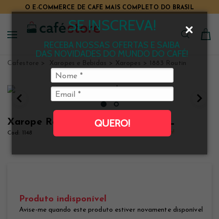
O E-COMMERCE DE CAFÉ MAIS COMPLETO DO BRASIL
SE INSCREVA!
RECEBA NOSSAS OFERTAS E SAIBA
DAS NOVIDADES DO MUNDO DO CAFÉ!
Cafestore
Xaropes e Bebidas
Xaropes
1883 Routin
Xarope Routin 1883 Mojito Mint 1 L
QUERO!
Clique e veja!
1148
Produto indisponível
Avise-me quando este produto estiver novamente disponível