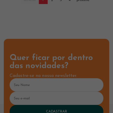
anterior
1
2
3
4
próximo
Quer ficar por dentro
das novidades?
Cadastre-se na nossa newsletter.
CADASTRAR