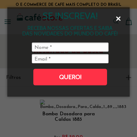
O E-COMMERCE DE CAFÉ MAIS COMPLETO DO BRASIL
SE INSCREVA!
RECEBA NOSSAS OFERTAS E SAIBA
DAS NOVIDADES DO MUNDO DO CAFÉ!
Resultado da Busca
QUERO!
Filtros
Ordenar
Bomba Dosadora para
Caldas 1883
R$ 59,00