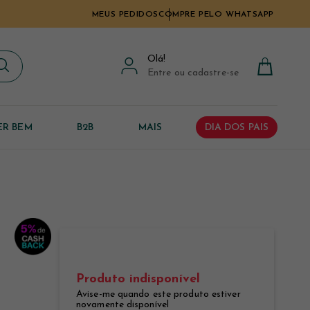
MEUS PEDIDOS
COMPRE PELO WHATSAPP
Olá
!
Entre ou cadastre-se
ER BEM
B2B
MAIS
DIA DOS PAIS
Produto indisponível
Avise-me quando este produto estiver
novamente disponível