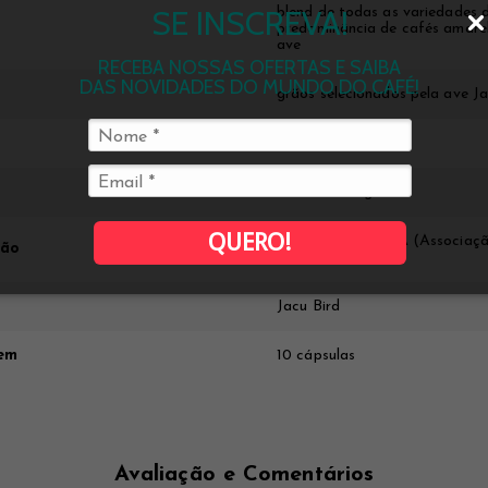
SE INSCREVA!
blend de todas as variedades
predominância de cafés amarel
ave
RECEBA NOSSAS OFERTAS E SAIBA
DAS NOVIDADES DO MUNDO DO CAFÉ!
grãos selecionados pela ave J
Espírito Santo
Camocim Organic
QUERO!
Certificação BSCA (Associação
ção
Especiais)
Jacu Bird
em
10 cápsulas
Avaliação e Comentários