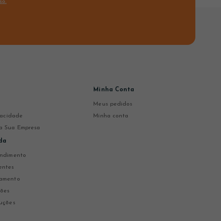
so.
Minha Conta
Meus pedidos
ivacidade
Minha conta
a Sua Empresa
da
endimento
entes
gamento
ções
uções