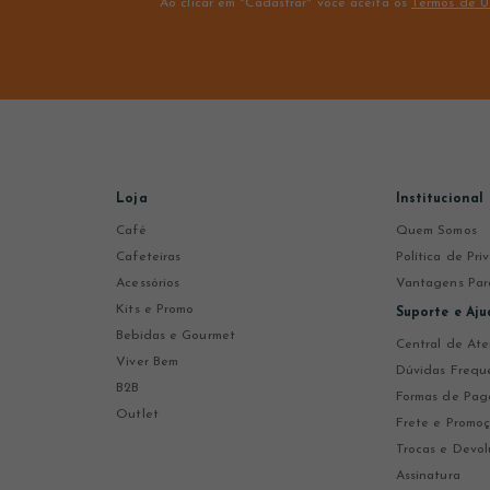
Ao clicar em "Cadastrar" você aceita os
Termos de U
Loja
Institucional
Café
Quem Somos
Cafeteiras
Política de Pr
Acessórios
Vantagens Par
Kits e Promo
Suporte e Aju
Bebidas e Gourmet
Central de At
Viver Bem
Dúvidas Frequ
B2B
Formas de Pa
Outlet
Frete e Promo
Trocas e Devol
Assinatura