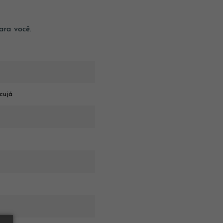
ara você.
acujá