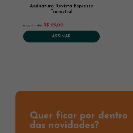
Assinatura Revista Espresso
Trimestral
R$ 25,00
a partir de:
ASSINAR
Quer ficar por dentro
das novidades?