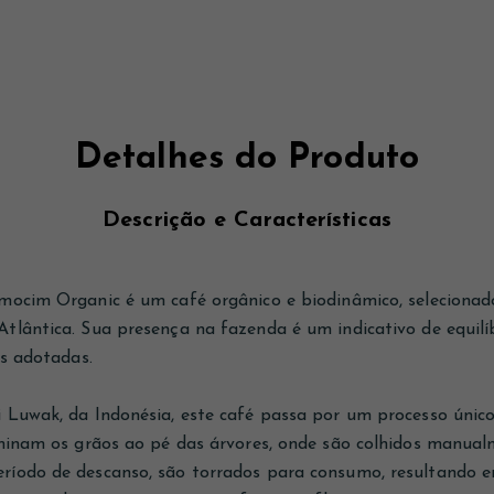
Detalhes do Produto
Descrição e Características
mocim Organic é um café orgânico e biodinâmico, selecionad
lântica. Sua presença na fazenda é um indicativo de equilíb
is adotadas.
 Luwak, da Indonésia, este café passa por um processo único
minam os grãos ao pé das árvores, onde são colhidos manualm
íodo de descanso, são torrados para consumo, resultando 