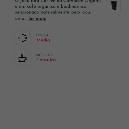
O Jacu Bird Coffee da Camocim Organic
Ver mais
Ver mais
Ver mais
é um café orgânico e biodinâmico,
selecionado naturalmente pelo jacu,
uma...
ler mais
FORÇA
Média
MÉTODO
Cápsulas