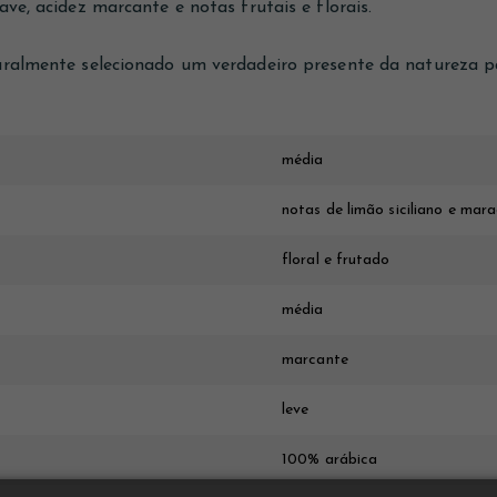
ve, acidez marcante e notas frutais e florais.
uralmente selecionado um verdadeiro presente da natureza p
média
notas de limão siciliano e mar
floral e frutado
média
marcante
leve
100% arábica