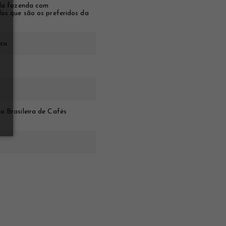
 da fazenda com
os que são os preferidos da
acu
 Brasileira de Cafés