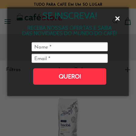
TUDO PARA CAFÉ EM UM SÓ LUGAR
SE INSCREVA!
RECEBA NOSSAS OFERTAS E SAIBA
DAS NOVIDADES DO MUNDO DO CAFÉ!
Filtros
Ordenar
QUERO!