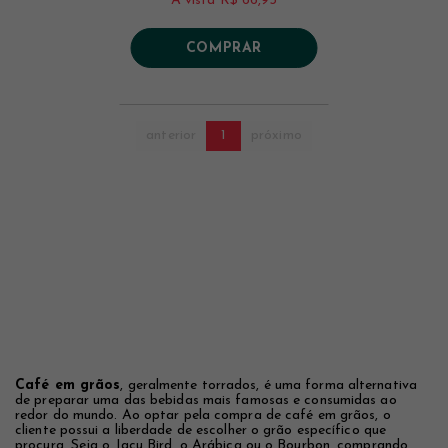
À vista
R$ 66,93
COMPRAR
anterior
1
próximo
Café em grãos
, geralmente torrados, é uma forma alternativa
de preparar uma das bebidas mais famosas e consumidas ao
redor do mundo. Ao optar pela compra de café em grãos, o
cliente possui a liberdade de escolher o grão específico que
procura. Seja o Jacu Bird, o Arábica ou o Bourbon, comprando