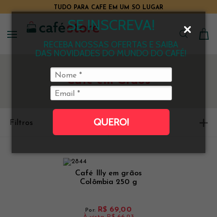
TUDO PARA CAFÉ EM UM SÓ LUGAR
SE INSCREVA!
RECEBA NOSSAS OFERTAS E SAIBA
DAS NOVIDADES DO MUNDO DO CAFÉ!
Café em Grãos
QUERO!
Filtros
Ordenar
Café Illy em grãos
Colômbia 250 g
R$ 69,00
Por: