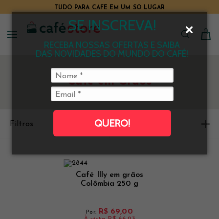
TUDO PARA CAFÉ EM UM SÓ LUGAR
SE INSCREVA!
RECEBA NOSSAS OFERTAS E SAIBA
DAS NOVIDADES DO MUNDO DO CAFÉ!
Café em Grãos
QUERO!
Filtros
Ordenar
Café Illy em grãos
Colômbia 250 g
R$ 69,00
Por: