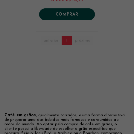
À vista
R$ 66,93
COMPRAR
anterior
1
próximo
Café em grãos
, geralmente torrados, é uma forma alternativa
de preparar uma das bebidas mais famosas e consumidas ao
redor do mundo. Ao optar pela compra de café em grãos, o
cliente possui a liberdade de escolher o grão específico que
procura. Seja o Jacu Bird, o Arábica ou o Bourbon, comprando