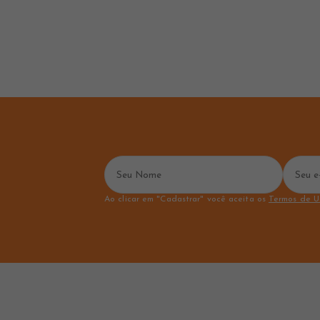
Ao clicar em "Cadastrar" você aceita os
Termos de U