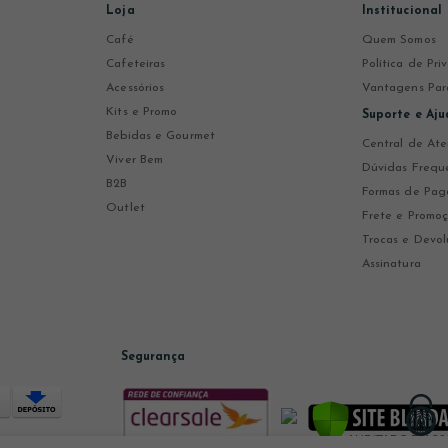
Loja
Institucional
Café
Quem Somos
Cafeteiras
Política de Pr
Acessórios
Vantagens Par
Kits e Promo
Suporte e Aju
Bebidas e Gourmet
Central de At
Viver Bem
Dúvidas Frequ
B2B
Formas de Pa
Outlet
Frete e Promo
Trocas e Devol
Assinatura
Segurança