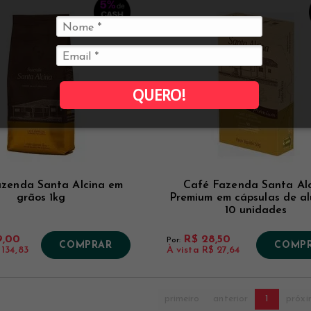
QUERO!
zenda Santa Alcina em
Café Fazenda Santa Al
grãos 1kg
Premium em cápsulas de al
10 unidades
9,00
R$ 28,50
Por:
COMPRAR
COMP
 134,83
À vista
R$ 27,64
primeiro
anterior
1
próx