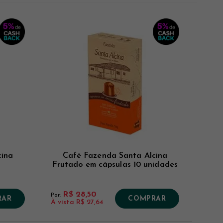
Novidades
Mais Vistos
Menor Preço
Maior Preço
cina
Café Fazenda Santa Alcina
Frutado em cápsulas 10 unidades
R$ 28,50
Por:
RAR
COMPRAR
À vista
R$ 27,64