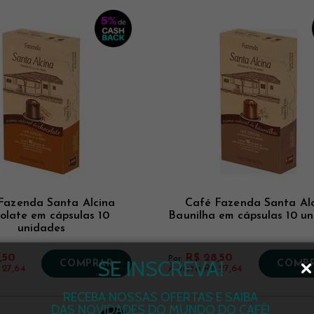
Fazenda Santa Alcina
Café Fazenda Santa Al
olate em cápsulas 10
Baunilha em cápsulas 10 u
unidades
,50
R$ 28,50
Por:
SE INSCREVA!
COMPRAR
COMP
 27,64
À vista
R$ 27,64
RECEBA NOSSAS OFERTAS E SAIBA
DAS NOVIDADES DO MUNDO DO CAFÉ!