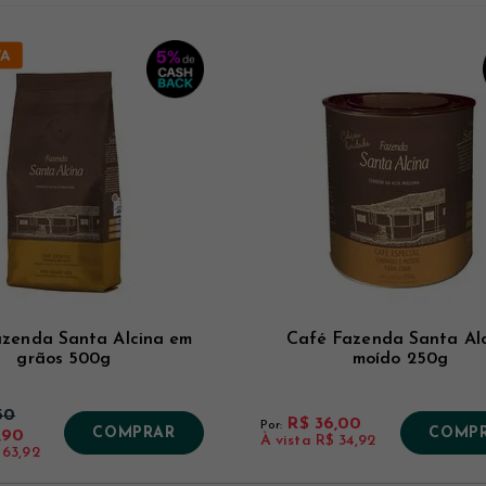
zenda Santa Alcina em
Café Fazenda Santa Al
grãos 500g
moído 250g
50
R$ 36,00
Por:
COMPRAR
COMP
,90
À vista
R$ 34,92
 63,92