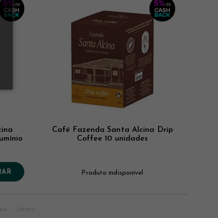
cina
Café Fazenda Santa Alcina Drip
umínio
Coffee 10 unidades
RAR
Produto indisponível
imo
último