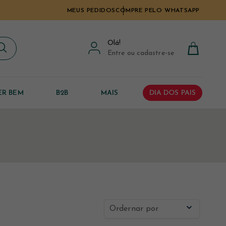
MEUS PEDIDOS
COMPRE PELO WHATSAPP
Olá
!
Entre ou cadastre-se
ER BEM
B2B
MAIS
DIA DOS PAIS
Ordernar por