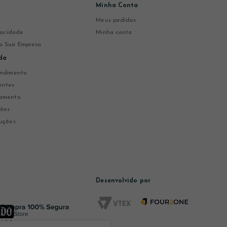
Minha Conta
Meus pedidos
ivacidade
Minha conta
a Sua Empresa
da
endimento
entes
gamento
ções
uções
Desenvolvido por