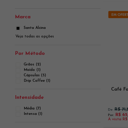
Ver mais
Ver mais
Ver mais
Marca
Santa Alcina
Veja todas as opções
Por Método
Grãos (2)
Moído (1)
Cápsulas (5)
Drip Coffee (1)
Café Fa
Intensidade
Média (7)
R$ 71,
De:
Intensa (1)
R$ 65
Por:
À vista
R$