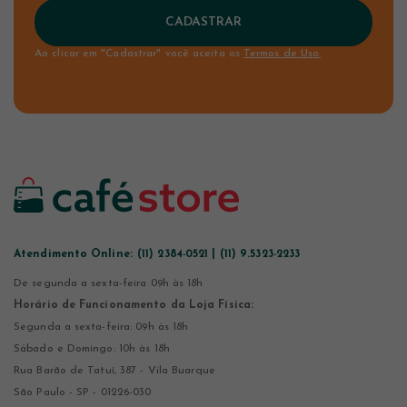
CADASTRAR
Ao clicar em "Cadastrar" você aceita os
Termos de Uso.
Atendimento Online:
(11) 2384-0521 | (11) 9.5323-2233
De segunda a sexta-feira 09h às 18h
Horário de Funcionamento da Loja Física:
Segunda a sexta-feira: 09h às 18h
Sábado e Domingo: 10h às 18h
Rua Barão de Tatuí, 387 - Vila Buarque
São Paulo - SP - 01226-030