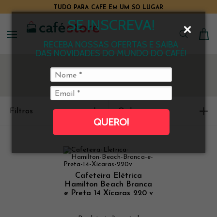
TUDO PARA CAFÉ EM UM SÓ LUGAR
SE INSCREVA!
RECEBA NOSSAS OFERTAS E SAIBA
DAS NOVIDADES DO MUNDO DO CAFÉ!
Filtros
Ordenar
QUERO!
Cafeteira Elétrica
Hamilton Beach Branca
e Preta 14 Xícaras 220 v