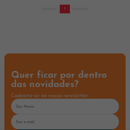
anterior
1
próximo
Quer ficar por dentro
das novidades?
Cadastre-se na nossa newsletter.