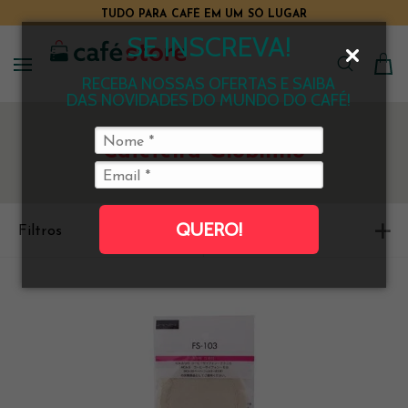
TUDO PARA CAFÉ EM UM SÓ LUGAR
SE INSCREVA!
RECEBA NOSSAS OFERTAS E SAIBA
DAS NOVIDADES DO MUNDO DO CAFÉ!
Cafeteira Globinho
QUERO!
Filtros
Ordenar